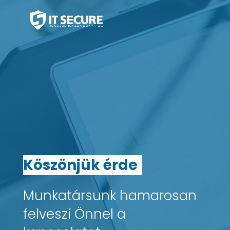
K
ö
s
z
ö
n
j
ü
k
é
r
d
e
|
Munkatársunk hamarosan
felveszi Önnel a