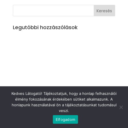
Legutóbbi hozzászólások
Kedves Látogató! Tájékoztatjuk, hogy a honlap felhasználói
élmény fokozásának érdekében sütiket alkalmazunk. A
honlapunk használatával ön a tájékoztatásunkat tudomásul
veszi.
Elfogadom
AJÁNLATKÉRÉS